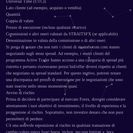
Universal Time (UTC))
Lato cliente (ad esempio, acquisto o vendita)
Quantità
Coppia di valute
Prezzo di esecuzione (incluso qualsiasi ricarico)
Commissioni e altri oneri valutati da STRAITSFX (se applicabile)
Denominazione in valuta della commissione o di altri oneri
Si prega di notare che non tutti i clienti di straitsfx.com.com stanno
negoziando sugli stessi spread. Ad esempio, i nostri clienti del
programma Active Trader hanno accesso a una categoria di spread più
ristretta e pertanto riceveranno prezzi bid/offer diversi rispetto ai clienti
che negoziano su spread standard. Per questo motivo, potresti notare
una discrepanza nel prezzo di esecuzione per le negoziazioni che sono
state inserite nello stesso momento o quasi.
Avviso di rischio
Prima di decidere di partecipare al mercato Forex, dovresti considerare
attentamente i tuoi obiettivi di investimento, il livello di esperienza e la
propensione al rischio. Soprattutto, non investire denaro che non puoi
permetterti di perdere.
C'è una notevole esposizione al rischio in qualsiasi transazione di
cambio valuta estera fuori borsa, inclusi, ma non limitati a, leva