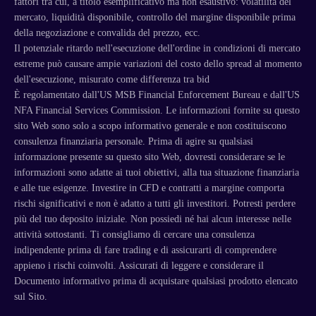
fattori tra cui, a titolo esemplificativo ma non esaustivo: volatilità del
mercato, liquidità disponibile, controllo del margine disponibile prima
della negoziazione e convalida del prezzo, ecc.
Il potenziale ritardo nell'esecuzione dell'ordine in condizioni di mercato
estreme può causare ampie variazioni del costo dello spread al momento
dell'esecuzione, misurato come differenza tra bid
È regolamentato dall'US MSB Financial Enforcement Bureau e dall'US
NFA Financial Services Commission. Le informazioni fornite su questo
sito Web sono solo a scopo informativo generale e non costituiscono
consulenza finanziaria personale. Prima di agire su qualsiasi
informazione presente su questo sito Web, dovresti considerare se le
informazioni sono adatte ai tuoi obiettivi, alla tua situazione finanziaria
e alle tue esigenze. Investire in CFD e contratti a margine comporta
rischi significativi e non è adatto a tutti gli investitori. Potresti perdere
più del tuo deposito iniziale. Non possiedi né hai alcun interesse nelle
attività sottostanti. Ti consigliamo di cercare una consulenza
indipendente prima di fare trading e di assicurarti di comprendere
appieno i rischi coinvolti. Assicurati di leggere e considerare il
Documento informativo prima di acquistare qualsiasi prodotto elencato
sul Sito.