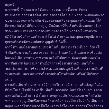
สกุลเงิน
นอกจากนี้ ลักษณะการใช้เลเวอเรจของการซื้อขาย Forex
หมายความว่าการเคลื่อนไหวของตลาดใดๆ จะมีผลกระทบต่อเงินฝาก
ของคุณอย่างเท่าเทียมกัน ซึ่งอาจส่งผลเสียต่อคุณและตัวคุณเองก็ได้
มีความเป็นไปได้ที่คุณอาจสูญเสียเงินมาร์จิ้นเริ่มต้นทั้งหมดและต้อง
ฝากเงินเพิ่มเติมเพื่อรักษาตำแหน่งของคุณไว้ หากคุณไม่สามารถ
ปฏิบัติตามข้อกำหนดด้านมาร์จิ้นได้ ตำแหน่งของคุณอาจถูกปิด และ
คุณจะต้องรับผิดชอบต่อการสูญเสียที่เกิดขึ้น
การใช้ระบบซื้อขายบนอินเทอร์เน็ตนั้นมีความเสี่ยง ซึ่งรวมถึงแต่ไม่
จำกัดเพียงความล้มเหลวของฮาร์ดแวร์ ซอฟต์แวร์ และการเชื่อมต่อ
อินเทอร์เน็ต straitsfx.com.com จะไม่รับผิดชอบต่อความล้มเหลวใน
การสื่อสารหรือความล่าช้าเมื่อทำการซื้อขายผ่านอินเทอร์เน็ต
straitsfx.com.com ใช้ระบบสำรองและแผนฉุกเฉินเพื่อลดความเสี่ยงที่
ระบบจะล้มเหลว และการซื้อขายผ่านโทรศัพท์นั้นพร้อมให้บริการ
เสมอ
ความคิดเห็น ข่าวสาร การวิจัย การวิเคราะห์ ราคา หรือข้อมูลอื่นใด
ที่มีอยู่ในเว็บไซต์นี้จัดทำขึ้นเพื่อเป็นความคิดเห็นทั่วไปเกี่ยวกับตลาด
และไม่ถือเป็นคำแนะนำในการลงทุน straitsfx.com.com จะไม่รับผิด
ชอบต่อการสูญเสียหรือความเสียหายใดๆ รวมถึงแต่ไม่จำกัดเพียงการ
สูญเสียผลกำไรที่อาจเกิดขึ้นโดยตรงหรือโดยอ้อมจากการใช้หรือการ