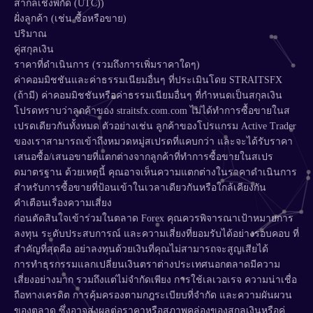
สากลเชิงพิกัด (UTC))
ฝั่งลูกค้า (เช่น ซื้อหรือขาย)
ปริมาณ
คู่สกุลเงิน
ราคาที่ดำเนินการ (รวมถึงการเพิ่มราคาใดๆ)
ค่าคอมมิชชันและค่าธรรมเนียมอื่นๆ ที่ประเมินโดย STRAITSFX
(ถ้ามี) ค่าคอมมิชชันหรือค่าธรรมเนียมอื่นๆ ที่กำหนดเป็นสกุลเงิน
โปรดทราบว่าลูกค้าของ straitsfx.com.com ไม่ได้ทำการซื้อขายในส
เปรดเดียวกันทั้งหมด ตัวอย่างเช่น ลูกค้าของโปรแกรม Active Trader
ของเราสามารถเข้าถึงหมวดหมู่สเปรดที่แคบกว่า และจะได้รับราคา
เสนอซื้อ/เสนอขายที่แตกต่างจากลูกค้าที่ทำการซื้อขายในสเปร
ดมาตรฐาน ด้วยเหตุนี้ คุณอาจเห็นความแตกต่างในราคาดำเนินการ
สำหรับการซื้อขายที่ป้อนเข้าในเวลาเดียวกันหรือใกล้เคียงกัน
คำเตือนเรื่องความเสี่ยง
ก่อนตัดสินใจเข้าร่วมในตลาด Forex คุณควรพิจารณาเป้าหมายการ
ลงทุน ระดับประสบการณ์ และความเสี่ยงที่ยอมรับได้อย่างรอบคอบ ที่
สำคัญที่สุดคือ อย่าลงทุนด้วยเงินที่คุณไม่สามารถจะสูญเสียได้
การทำธุรกรรมแลกเปลี่ยนเงินตราต่างประเทศนอกตลาดมีความ
เสี่ยงอย่างมาก รวมถึงแต่ไม่จำกัดเพียง การใช้เลเวอเรจ ความน่าเชื่อ
ถือทางเครดิต การคุ้มครองตามกฎระเบียบที่จำกัด และความผันผวน
ของตลาด ซึ่งอาจส่งผลต่อราคาหรือสภาพคล่องของสกุลเงินหรือคู่