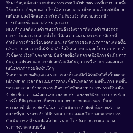
พึ่งพาข้อมูลดังกล่าว straitsfx.com.com ได้ใช้มาตรการที่เหมาะสมเพื่อ
ให้แน่ใจว่าข้อมูลบนเว็บไซต์มีความถูกต้อง เนื้อหาบนเว็บไซต์นี้อาจ
เปลี่ยนแปลงได้ตลอดเวลาโดยไม่ต้องแจ้งให้ทราบล่วงหน้า
การเปิดเผยข้อมูลค่าสเปรดจุดกลาง
NFA กำหนดต้นทุนค่าสเปรดโดยอ้างอิงจาก “ต้นทุนค่าสเปรดจุด
กลาง” ในสภาวะตลาดทั่วไป นี่คือความแตกต่างระหว่างอัตราที่
ดำเนินการคำสั่งซื้อของคุณและจุดกึ่งกลางของสเปรดราคาเสนอซื้อ/
เสนอขาย ณ เวลาที่ได้รับคำสั่งซื้อในตลาดของคุณ โปรดทราบว่าคำ
สั่งซื้อตามเงื่อนไขจะกลายเป็นคำสั่งซื้อในตลาดเมื่อมีการดำเนินการ
ต้นทุนสเปรดราคากลางมักสะท้อนถึงต้นทุนการซื้อขายของคุณนอก
เหนือจากค่าคอมมิชชันใดๆ
ในสภาวะตลาดที่รุนแรง ระยะเวลาตั้งแต่เมื่อได้รับคำสั่งซื้อในตลาด
เมื่อเทียบกับเวลาที่ดำเนินการคำสั่งซื้อในที่สุดอาจเพิ่มขึ้น การเพิ่มขึ้น
ของระยะเวลาดังกล่าวอาจเกิดจากปัจจัยหลายประการ รวมถึงแต่ไม่
จำกัดเพียง: ความผันผวนของตลาด สภาพคล่องที่มีอยู่ การตรวจสอบ
มาร์จิ้นที่มีอยู่ก่อนการซื้อขาย และการตรวจสอบราคา เป็นต้น
ความล่าช้าที่อาจเกิดขึ้นในการดำเนินการคำสั่งซื้อในช่วงสภาวะ
ตลาดที่รุนแรงอาจทำให้ต้นทุนสเปรดของคุณในช่วงเวลาของการ
ดำเนินการเปลี่ยนแปลงไปอย่างมาก โดยวัดจากความแตกต่าง
ระหว่างราคาเสนอซื้อ