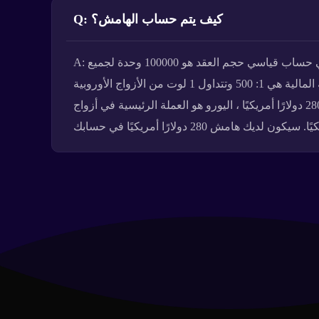
Q: كيف يتم حساب الهامش؟
A: يتم حساب هامش الفوركس على النحو التالي: الهامش = [عدد العقود * (حجم العقد / الرافعة المالية)] * سعر الافتتاح ، في حساب قياسي حجم العقد هو 100000 وحدة لجميع
عملات الفوركس. على سبيل المثال ، إذا كانت العملة الأساسية لحساب التداول الخاص بك هي الدولار الأمريكي ، فإن الرافعة المالية هي 1: 500 وتتداول 1 لوت من الأزواج الأوروبية
والأمريكية عند 1.40000 ، يتم حساب الهامش على النحو التالي: (1 * 100000/500) * الفتح السعر = 200 يورو * 1.40000 = 280 دولارًا أمريكيًا ، اليورو هو العملة الرئيسية في أزواج