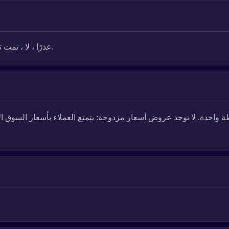
A: عذرًا ، لا ، تمت تسوية جميع عروضنا في معاملات بالدولار الأمريكي.