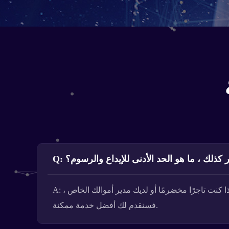
 كذلك ، ما هو الحد الأدنى للإيداع والرسوم؟
A: لا نقدم حسابات مُدارة في الوقت الحالي ، نحن نعمل على تطوير هذه الخدمة. لكن لدينا نظام إدارة متعدد الحسابات ، لذلك إذا كنت تاجرًا مخضرمًا أو لديك مدير أموالك الخاص ،
فسنقدم لك أفضل خدمة ممكنة.