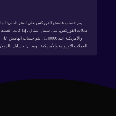
العملات الأوروبية والأمريكية ، وبما أن حسابك بالدولار الأمريكي ، فسيقوم النظام تلقائيًا بتحويل 200 يورو إلى 280 دولارًا أمريكيًا. سيكون لديك هامش 280 دولارًا أمريكيًا في حسابك.